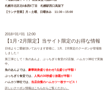
札幌市北区北6条西6丁目 札幌駅西口高架下
【ランチ営業】月～土曜、日曜休み
11:30～15:00
2018
01
01 12:00
/
/
【1月･2月限定】当サイト限定のお得な情報
日頃よりご愛顧頂いております皆様に、1月、2月限定のクーポンが登場致
しました！
第三弾として！魚のあんよ、ぶっちぎり食堂の2店舗、ハムカツ神社で実施
中。
魚のあんよでは、
豪華刺身盛り合わせ7点盛りが半額！
ぶっちぎり食堂では、
人気の30秒盛り放題が半額！
ハムカツ神社では、
当店自慢のハムカツ一枚サービス！
詳しいクーポン情報はこちらからご覧ください。