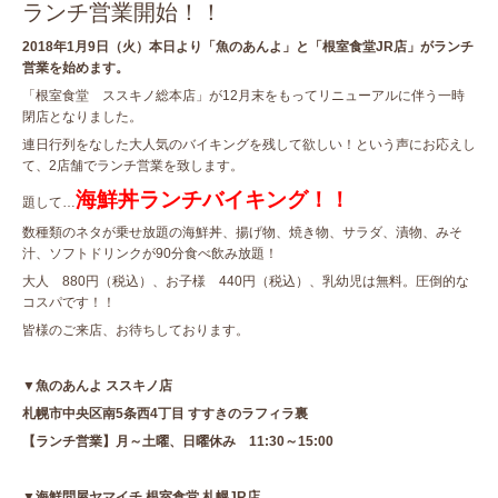
ランチ営業開始！！
2018年1月9日（火）本日より「魚のあんよ」と「根室食堂JR店」がランチ
営業を始めます。
「根室食堂 ススキノ総本店」が12月末をもってリニューアルに伴う一時
閉店となりました。
連日行列をなした大人気のバイキングを残して欲しい！という声にお応えし
て、2店舗でランチ営業を致します。
海鮮丼ランチバイキング！！
題して…
数種類のネタが乗せ放題の海鮮丼、揚げ物、焼き物、サラダ、漬物、みそ
汁、ソフトドリンクが90分食べ飲み放題！
大人 880円（税込）、お子様 440円（税込）、乳幼児は無料。圧倒的な
コスパです！！
皆様のご来店、お待ちしております。
▼魚のあんよ ススキノ店
札幌市中央区南5条西4丁目 すすきのラフィラ裏
【ランチ営業】月～土曜、日曜休み
11:30～15:00
▼海鮮問屋ヤマイチ 根室食堂 札幌JR店